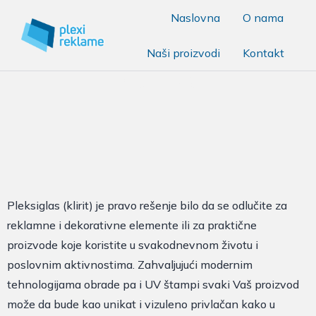
Naslovna
O nama
Proizvodi od pleksiglasa
Naši proizvodi
Kontakt
( klirita )
Pleksiglas (klirit) je pravo rešenje bilo da se odlučite za
reklamne i dekorativne elemente ili za praktične
proizvode koje koristite u svakodnevnom životu i
poslovnim aktivnostima. Zahvaljujući modernim
tehnologijama obrade pa i UV štampi svaki Vaš proizvod
može da bude kao unikat i vizuleno privlačan kako u