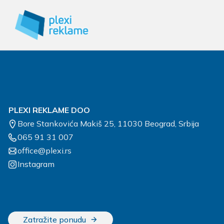
You can see how this popup was set up in our st
PLEXI REKLAME DOO
Bore Stankovića Makiš 25, 11030 Beograd, Srbija
065 91 31 007
office@plexi.rs
Instagram
Zatražite ponudu