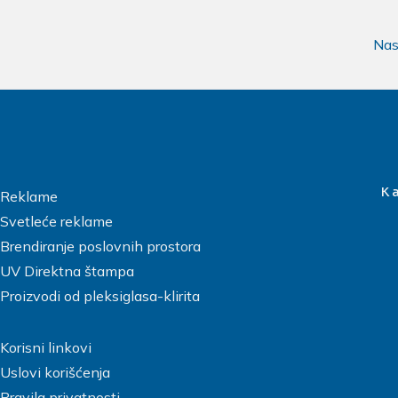
ep-by-step guide: https://wppopupmaker.com/guides/auto-o
Nas
K
Reklame
Svetleće reklame
Brendiranje poslovnih prostora
UV Direktna štampa
Proizvodi od pleksiglasa-klirita
Korisni linkovi
Uslovi korišćenja
Pravila privatnosti