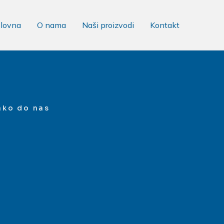
pening-announcement-popups/
lovna
O nama
Naši proizvodi
Kontakt
ako do nas